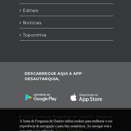
Editais
Notícias
Toponímia
DESCARREGUE AQUI A APP
GESAUTARQUIA,
© 2026 Junta de Freguesia de Outeiro. Todos os
A Junta de Freguesia de Outeiro utiliza cookies para melhorar a sua
direitos reservados |
Termos e Condições
|
*
experiência de navegação e para fins estatísticos. Ao navegar está a
Chamada para a rede fixa nacional.