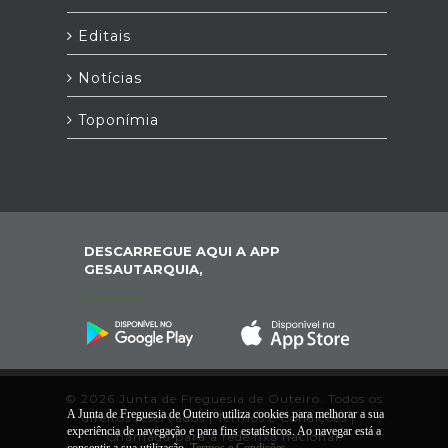
Editais
Notícias
Toponímia
DESCARREGUE AQUI A APP
GESAUTARQUIA,
© 2026 Junta de Freguesia de Outeiro. Todos os
A Junta de Freguesia de Outeiro utiliza cookies para melhorar a sua
direitos reservados |
Termos e Condições
|
*
experiência de navegação e para fins estatísticos. Ao navegar está a
Chamada para a rede fixa nacional.