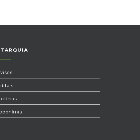
UTARQUIA
visos
ditais
otícias
oponímia