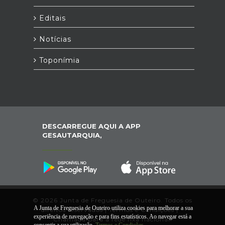
Editais
Notícias
Toponímia
DESCARREGUE AQUI A APP
GESAUTARQUIA,
© 2026 Junta de Freguesia de Outeiro. Todos os
A Junta de Freguesia de Outeiro utiliza cookies para melhorar a sua
direitos reservados |
Termos e Condições
|
*
experiência de navegação e para fins estatísticos. Ao navegar está a
Chamada para a rede fixa nacional.