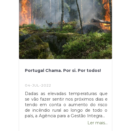
averbamento na carta de condução da
restrição 792 prevista na subalínea vi)
da alínea e) e da restrição 793 prevista
na subalínea iv) da alínea f), ambas do
n.º 4 do artigo 3.º do RHLC."Fonte:
"Diário da República Eletrónico -
Despacho n.º 1666/2021, de 12 de
Fevereiro", disponível
em: https://dre.pt/dre/detalhe/despacho/1666-
2021-157150026
Portugal Chama. Por si. Por todos!
04-JUL-2022
Dadas as elevadas temperaturas que
se vão fazer sentir nos próximos dias e
tendo em conta o aumento do risco
de incêndio rural ao longo de todo o
país, a Agência para a Gestão Integrada
de Fogos Florestais decidiu apelar à
Ler mais...
consciência de todos os/as