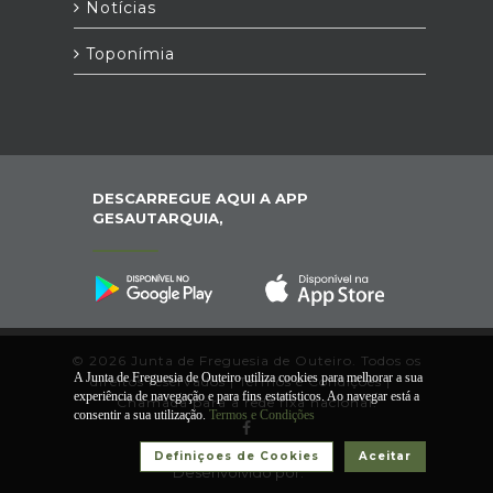
Notícias
Toponímia
DESCARREGUE AQUI A APP
GESAUTARQUIA,
© 2026 Junta de Freguesia de Outeiro. Todos os
A Junta de Freguesia de Outeiro utiliza cookies para melhorar a sua
direitos reservados |
Termos e Condições
|
*
experiência de navegação e para fins estatísticos. Ao navegar está a
Chamada para a rede fixa nacional.
consentir a sua utilização.
Termos e Condições
Definiçoes de Cookies
Aceitar
Desenvolvido por: