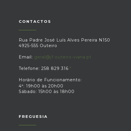
enquadráveis e que cumpram as
demais condições de enquadramento
e de acesso", sediadas em Portugal
Continental e Regiões
CONTACTOS
Autónomas.Fonte: "Linha de Apoio à
Qualificação da Oferta 2022 /
Candidaturas abertas", disponível em:
Rua Padre José Luís Alves Pereira N150
https://www.portaldosincentivos.pt/index.php/29-
4925-555 Outeiro
noticias/noticias-centro/738-linha-de-
apoio-a-qualificacao-da-oferta-2022-
Email:
geral@jf-outeiro-viana.pt
candidaturas-abertas
Telefone: 258 829 316
Horário de Funcionamento:
4ª: 19h00 às 20h00
Sábado: 15h00 às 18h00
FREGUESIA