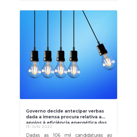
portugueses/as de forma a
contribuírem na diminuição deste
mesmo risco. Para além da AGIF
relembrar que é obrigatório comunicar
e pedir autorização para a realização de
queimadas, a mesma enumera várias
medidas a ter em conta em caso de
proximidade de um incêndio, de forma
a combater as consequências do
mesmo. Através da página Portugal
Chama é possível consultar todas as
medidas e esclarecer também
possíveis questões acerca dos pedidos
para a realização de queimadas. Fonte:
" Portugal Chama. Por si. Por todos. ",
disponível
em: https://portugalchama.pt/
Governo decide antecipar verbas
dada a imensa procura relativa a
apoios à eficiência energética dos
13-JUN-2022
edifícios
Dadas as 106 mil candidaturas ao