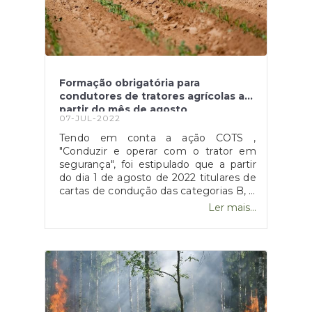
respetiva entidade escolar para
levantar o mesmo
presencialmente. Fonte: "Vouchers
para livros escolares disponíveis a partir
de 2 de agosto", disponível
em: https://www.sabado.pt/portugal/detalhe/vouch
Formação obrigatória para
para-livros-escolares-disponiveis-a-
condutores de tratores agrícolas a
partir-de-2-de-agosto
partir do mês de agosto
07-JUL-2022
Tendo em conta a ação COTS ,
"Conduzir e operar com o trator em
segurança", foi estipulado que a partir
do dia 1 de agosto de 2022 titulares de
cartas de condução das categorias B, C
e D, que pretendam obter habilitação
Ler mais...
para conduzir veículos agrícolas, devem
obrigatoriamente realizar a ação de
formação COTS ou UFCD. "As ações de
formação frequentadas ao abrigo do
Despacho n.º 1819/2019, de 14 de
fevereiro, consideram-se válidas até à
data da entrada em vigor do presente
despacho, para efeitos de