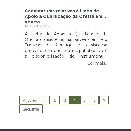
verbas-procura-apoios-eficiencia-
energetica-edificios/
Candidaturas relativas à Linha de
Apoio à Qualificação da Oferta em
aberto
13-JUN-2022
A Linha de Apoio à Qualificação da
Oferta consiste numa parceria entre o
Turismo de Portugal e o sistema
bancário, em que o principal objetivo é
a disponibilização de instrumentos
financeiros para apoio de empesas da
Ler mais...
área do Turismo.O financiamento pode
ser realizado a médio e longo prazo,
focando-se na criação de
empreendimentos turísticos
considerados inovadores e diferentes,
na requalificação de outros e no
desenvolvimento relativo a projetos na
4
Anterior
1
2
3
5
6
7
área da animação turística e da
Seguinte
restauração. Os beneficiários da linha
de apoio são assim "Empresas
turísticas de qualquer dimensão,
incluindo ENI, com projetos turísticos